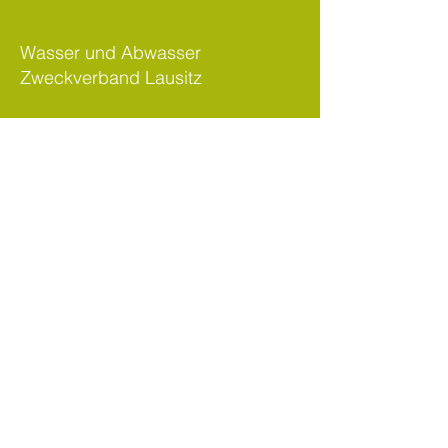
Wasser und Abwasser
Zweckverband Lausitz
.
geschäftsbesorger
.
ewag kamenz
Die ewag kamenz ist vom Wasser
und Abwasser Zweckverband
Lausitz beauftragt worden.