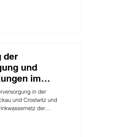
 der
gung und
ungen im
z am 03.06. bis
rversorgung in der
kau und Crostwitz und
inkwassernetz der
 Nebelschütz.