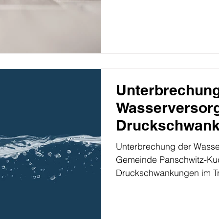
Unterbrechung
Wasserversor
Druckschwank
Trinkwassernet
Unterbrechung der Wasse
05.06.2025
Gemeinde Panschwitz-Kuc
Druckschwankungen im Tr
Gemeinde Räckelwitz und