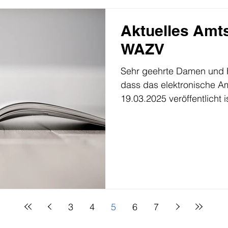
Aktuelles Amts
WAZV
Sehr geehrte Damen und He
dass das elektronische 
19.03.2025 veröffentlicht is
3
4
5
6
7